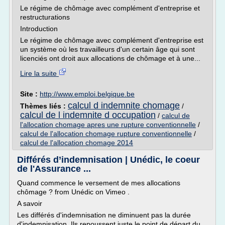
Le régime de chômage avec complément d'entreprise et
restructurations
Introduction
Le régime de chômage avec complément d'entreprise est
un système où les travailleurs d'un certain âge qui sont
licenciés ont droit aux allocations de chômage et à une...
Lire la suite
Site :
http://www.emploi.belgique.be
calcul d indemnite chomage
Thèmes liés :
/
calcul de l indemnite d occupation
/
calcul de
l'allocation chomage apres une rupture conventionnelle
/
calcul de l'allocation chomage rupture conventionnelle
/
calcul de l'allocation chomage 2014
Différés d’indemnisation | Unédic, le coeur
de l'Assurance ...
Quand commence le versement de mes allocations
chômage ? from Unédic on Vimeo .
A savoir
Les différés d'indemnisation ne diminuent pas la durée
d'indemnisation. Ils repoussent juste le point de départ du