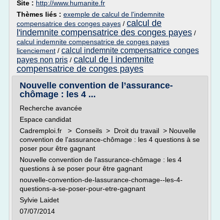
Site :
http://www.humanite.fr
Thèmes liés :
exemple de calcul de l'indemnite
calcul de
compensatrice des conges payes
/
l'indemnite compensatrice des conges payes
/
calcul indemnite compensatrice de conges payes
calcul indemnite compensatrice conges
licenciement
/
calcul de l indemnite
payes non pris
/
compensatrice de conges payes
Nouvelle convention de l’assurance-
chômage : les 4 ...
Recherche avancée
Espace candidat
Cadremploi.fr > Conseils > Droit du travail > Nouvelle
convention de l'assurance-chômage : les 4 questions à se
poser pour être gagnant
Nouvelle convention de l'assurance-chômage : les 4
questions à se poser pour être gagnant
nouvelle-convention-de-lassurance-chomage--les-4-
questions-a-se-poser-pour-etre-gagnant
Sylvie Laidet
07/07/2014