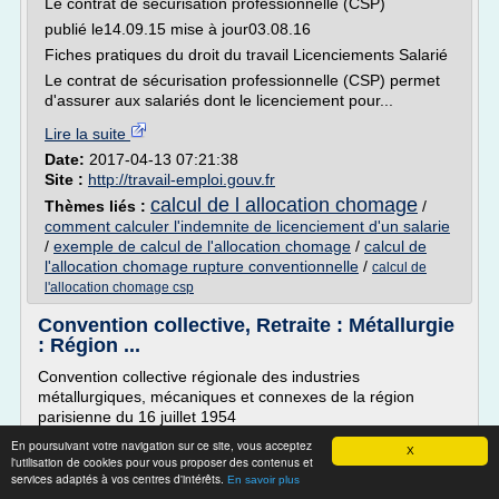
Le contrat de sécurisation professionnelle (CSP)
publié le14.09.15 mise à jour03.08.16
Fiches pratiques du droit du travail Licenciements Salarié
Le contrat de sécurisation professionnelle (CSP) permet
d'assurer aux salariés dont le licenciement pour...
Lire la suite
Date:
2017-04-13 07:21:38
Site :
http://travail-emploi.gouv.fr
calcul de l allocation chomage
Thèmes liés :
/
comment calculer l'indemnite de licenciement d'un salarie
/
exemple de calcul de l'allocation chomage
/
calcul de
l'allocation chomage rupture conventionnelle
/
calcul de
l'allocation chomage csp
Convention collective, Retraite : Métallurgie
: Région ...
Convention collective régionale des industries
métallurgiques, mécaniques et connexes de la région
parisienne du 16 juillet 1954
Métallurgie : Région parisienne (industries métallurgiques,
En poursuivant votre navigation sur ce site, vous acceptez
X
l'utilisation de cookies pour vous proposer des contenus et
mécaniques et connexes)
services adaptés à vos centres d'intérêts.
En savoir plus
Brochure n° 3126