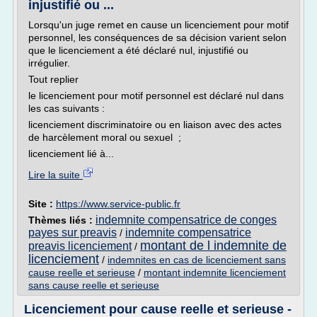
injustifié ou ...
Lorsqu'un juge remet en cause un licenciement pour motif
personnel, les conséquences de sa décision varient selon
que le licenciement a été déclaré nul, injustifié ou
irrégulier.
Tout replier
le licenciement pour motif personnel est déclaré nul dans
les cas suivants :
licenciement discriminatoire ou en liaison avec des actes
de harcèlement moral ou sexuel ;
licenciement lié à...
Lire la suite
Site :
https://www.service-public.fr
indemnite compensatrice de conges
Thèmes liés :
payes sur preavis
indemnite compensatrice
/
montant de l indemnite de
preavis licenciement
/
licenciement
/
indemnites en cas de licenciement sans
cause reelle et serieuse
/
montant indemnite licenciement
sans cause reelle et serieuse
Licenciement pour cause reelle et serieuse -