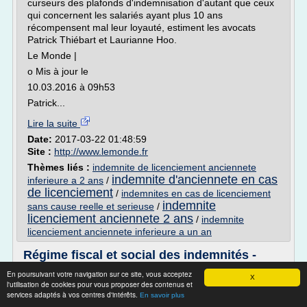
curseurs des plafonds d'indemnisation d'autant que ceux
qui concernent les salariés ayant plus 10 ans
récompensent mal leur loyauté, estiment les avocats
Patrick Thiébart et Laurianne Hoo.
Le Monde |
o Mis à jour le
10.03.2016 à 09h53
Patrick...
Lire la suite
Date:
2017-03-22 01:48:59
Site :
http://www.lemonde.fr
Thèmes liés :
indemnite de licenciement anciennete
indemnite d'anciennete en cas
inferieure a 2 ans
/
de licenciement
/
indemnites en cas de licenciement
indemnite
sans cause reelle et serieuse
/
licenciement anciennete 2 ans
/
indemnite
licenciement anciennete inferieure a un an
Régime fiscal et social des indemnités -
Avocat droit du ...
En poursuivant votre navigation sur ce site, vous acceptez
X
l'utilisation de cookies pour vous proposer des contenus et
Régime fiscal et social des indemnités
services adaptés à vos centres d'intérêts.
En savoir plus
20 septembre 2014