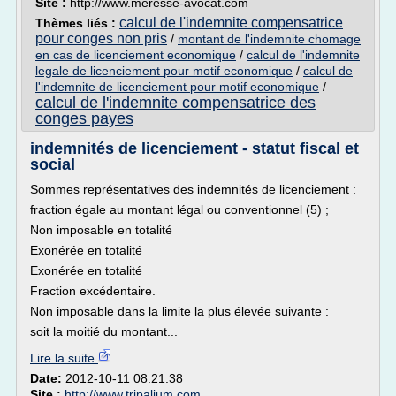
Site :
http://www.meresse-avocat.com
calcul de l'indemnite compensatrice
Thèmes liés :
pour conges non pris
/
montant de l'indemnite chomage
en cas de licenciement economique
/
calcul de l'indemnite
legale de licenciement pour motif economique
/
calcul de
l'indemnite de licenciement pour motif economique
/
calcul de l'indemnite compensatrice des
conges payes
indemnités de licenciement - statut fiscal et
social
Sommes représentatives des indemnités de licenciement :
fraction égale au montant légal ou conventionnel (5) ;
Non imposable en totalité
Exonérée en totalité
Exonérée en totalité
Fraction excédentaire.
Non imposable dans la limite la plus élevée suivante :
soit la moitié du montant...
Lire la suite
Date:
2012-10-11 08:21:38
Site :
http://www.tripalium.com