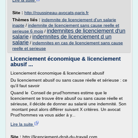
Lire la suite
Site :
http://roussineau-avocats-paris.fr
Thèmes liés :
indemnite de licenciement d'un salarie
inapte
/
indemnite de licenciement sans cause reelle et
indemnites de licenciement d'un
serieuse 6 mois
/
salarie
indemnites de licenciement d un
/
salarie
/
indemnites en cas de licenciement sans cause
reelle et serieuse
Licenciement économique & licenciement
abusif ...
Licenciement économique & licenciement abusif
Du licenciement abusif ou sans cause réelle et sérieuse : ce
qu'il faut savoir
Quand le Conseil de prud'hommes estime que le
licenciement se trouve être abusif ou sans cause réelle et
sérieuse, il décide de donner au salarié une indemnité. Son
montant peut alors différer suivant X critères. Un avocat
Prud'hommes va vous aider à y...
Lire la suite
Site :
http://licenciement-droit-du-travail.com