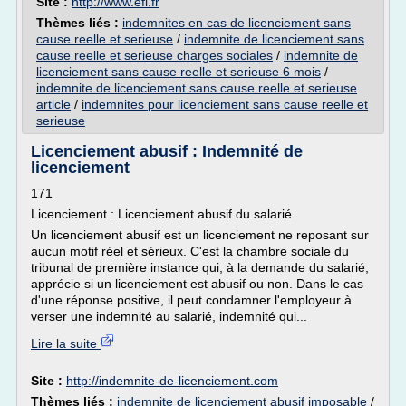
Site :
http://www.efl.fr
Thèmes liés :
indemnites en cas de licenciement sans
cause reelle et serieuse
/
indemnite de licenciement sans
cause reelle et serieuse charges sociales
/
indemnite de
licenciement sans cause reelle et serieuse 6 mois
/
indemnite de licenciement sans cause reelle et serieuse
article
/
indemnites pour licenciement sans cause reelle et
serieuse
Licenciement abusif : Indemnité de
licenciement
171
Licenciement : Licenciement abusif du salarié
Un licenciement abusif est un licenciement ne reposant sur
aucun motif réel et sérieux. C'est la chambre sociale du
tribunal de première instance qui, à la demande du salarié,
apprécie si un licenciement est abusif ou non. Dans le cas
d'une réponse positive, il peut condamner l'employeur à
verser une indemnité au salarié, indemnité qui...
Lire la suite
Site :
http://indemnite-de-licenciement.com
Thèmes liés :
indemnite de licenciement abusif imposable
/