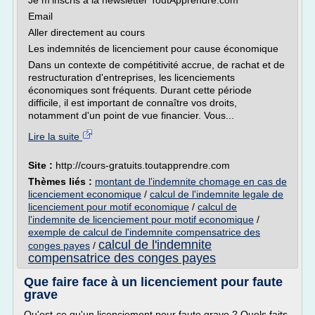
Je m'inscris à la newsletter ToutApprendre.com
Email
Aller directement au cours
Les indemnités de licenciement pour cause économique
Dans un contexte de compétitivité accrue, de rachat et de
restructuration d'entreprises, les licenciements
économiques sont fréquents. Durant cette période
difficile, il est important de connaître vos droits,
notamment d'un point de vue financier. Vous...
Lire la suite
Site :
http://cours-gratuits.toutapprendre.com
Thèmes liés :
montant de l'indemnite chomage en cas de
licenciement economique
/
calcul de l'indemnite legale de
licenciement pour motif economique
/
calcul de
l'indemnite de licenciement pour motif economique
/
exemple de calcul de l'indemnite compensatrice des
calcul de l'indemnite
conges payes
/
compensatrice des conges payes
Que faire face à un licenciement pour faute
grave
Qu'est-ce qu'un licenciement pour faute grave ? Quels faits