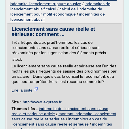
indemnite licenciement rupture abusive
/
indemnites de
licenciement abusif calcul
/
calcul de l'indemnite de
licenciement pour motif economique
/
indemnites de
licenciement abusif
Licenciement sans cause réelle et
sérieuse: comment ...
Très fréquents aux prud'hommes, les cas de
licenciements sans cause réelle et sérieuse sont
réexaminés par les juges selon des éléments précis.
istock
Le licenciement sans cause réelle et sérieuse est l'un des
motifs les plus fréquents de saisine des prud'hommes par
un salarié . Dans quels cas le conseil le reconnaît-il, et à
quoi peut-on prétendre s'il est reconnu comme tel?...
Lire la suite
Site :
http://www.lexpress.fr
Thèmes liés :
indemnite de licenciement sans cause
reelle et serieuse article
/
montant indemnite licenciement
sans cause reelle et serieuse
/
indemnites en cas de
licenciement sans cause reelle et serieuse
/
indemnites