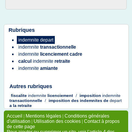
Rubriques
indemnite depart
indemnite
transactionnelle
indemnite
licenciement cadre
calcul
indemnite
retraite
indemnite
amiante
Autres rubriques
fiscalite
indemnite
licenciement
/
imposition
indemnite
transactionnelle
/
imposition
des
indemnites
de
depart
a la
retraite
Accueil
|
Mentions légales
|
Conditions générales
d'utilisation
|
Utilisation des cookies
|
Contact à propos
de cette page
Pour ajouter ou supprimer un site, voir l'article 4 des