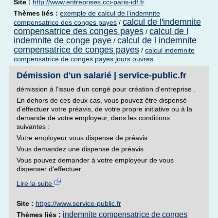
Site :
http://www.entreprises.cci-paris-idf.fr
Thèmes liés :
exemple de calcul de l'indemnite
calcul de l'indemnite
compensatrice des conges payes
/
compensatrice des conges payes
calcul de l
/
indemnite de conge paye
calcul de l indemnite
/
compensatrice de conges payes
/
calcul indemnite
compensatrice de conges payes jours ouvres
Démission d'un salarié | service-public.fr
démission à l'issue d'un congé pour création d'entreprise .
En dehors de ces deux cas, vous pouvez être dispensé
d'effectuer votre préavis, de votre propre initiative ou à la
demande de votre employeur, dans les conditions
suivantes :
Votre employeur vous dispense de préavis
Vous demandez une dispense de préavis
Vous pouvez demander à votre employeur de vous
dispenser d'effectuer...
Lire la suite
Site :
https://www.service-public.fr
indemnite compensatrice de conges
Thèmes liés :