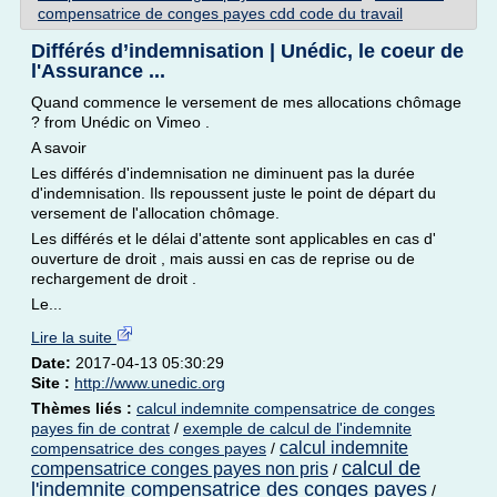
compensatrice de conges payes cdd code du travail
Différés d’indemnisation | Unédic, le coeur de
l'Assurance ...
Quand commence le versement de mes allocations chômage
? from Unédic on Vimeo .
A savoir
Les différés d'indemnisation ne diminuent pas la durée
d'indemnisation. Ils repoussent juste le point de départ du
versement de l'allocation chômage.
Les différés et le délai d'attente sont applicables en cas d'
ouverture de droit , mais aussi en cas de reprise ou de
rechargement de droit .
Le...
Lire la suite
Date:
2017-04-13 05:30:29
Site :
http://www.unedic.org
Thèmes liés :
calcul indemnite compensatrice de conges
payes fin de contrat
/
exemple de calcul de l'indemnite
calcul indemnite
compensatrice des conges payes
/
calcul de
compensatrice conges payes non pris
/
l'indemnite compensatrice des conges payes
/