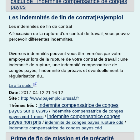
calcul de l indemnite compensatrice de conges
payes
Les indemnités de fin de contrat|Pajemploi
Les indemnités de fin de contrat
A l'occasion de la rupture d'un contrat de travail, vous pouvez
percevoir différentes indemnités.
Diverses indemnités peuvent vous être versées par votre
employeur lors de la rupture de votre contrat de travail : une
indemnité de rupture, une indemnité compensatrice de
congés payés, l'indemnité de préavis et éventuellement la
régularisation du...
Lire la suite
Date:
2017-04-12 21:16:12
Site :
http://www.pajemploi.urssaf.fr
indemnite compensatrice de conges
Thèmes liés :
payes sur preavis
/
indemnite compensatrice de conges
indemnite compensatrice conges
payes cdd 1 mois
/
payes non pris
/
indemnite de conges payes rupture cdd
/
indemnite compensatrice de conges payes cdd
Prime de fin de mission et de précarité