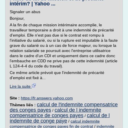
intérim? | Yahoo ...
Signaler un abus
Bonjour,
A la fin de chaque mission intérimaire accomplie, le
travailleur temporaire a droit à une indemnité de précarité
d'emploi. Elle n'est pas due si le contrat est rompu à
l'initiative du salarié, ou si la rupture est imputable à la faute
grave du salarié ou à un cas de force majeur, ou lorsque la
relation salariale se poursuit avec l'entreprise utilisatrice
dans le cadre d'un CDI et uniquement dans ce cadre donc
l'embauche en CDD ne prive pas de cette indemnité (article
L 124-4-4 du code du travail).
Ce même article prévoit que l'indemnité de précarité
d'emploi est fixé à...
Lire la suite
Site :
https://fr.answers.yahoo.com
calcul de l'indemnite compensatrice
Thèmes liés :
des conges payes
calcul de l indemnite
/
compensatrice de conges payes
calcul de l
/
indemnite de conge paye
/
calcul indemnite
compensatrice de conges payes fin de contrat
/
indemnite