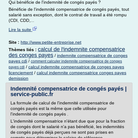
Qui bénéficie de l'indemnité de congés payés ?
Bénéficie de l'indemnité compensatrice de congés payés, tout
salarié sans exception, dont le contrat de travail a été rompu
(CDI, CDD,...
Lire la suite
Site :
http://www.petite-entreprise.net
calcul de l'indemnite compensatrice
Thèmes liés :
des conges payes
/
indemnite compensatrice de conges
payes cdi
/
comment calculer indemnite compensatrice de conges
/
calcul indemnite compensatrice de conges payes
payes cdi
licenciement
/
calcul indemnite compensatrice conges payes
demission
Indemnité compensatrice de congés payés |
service-public.fr
La formule de calcul de l'indemnité compensatrice de
congés payés est la même que celle utilisée pour
l'indemnité de congés payés .
L'indemnité compensatrice n'étant due que pour la fraction
de congés dont le salarié n'a pas bénéficié, les indemnités
de congés payés déjà perçues ne sont pas prises en
compte pour déterminer le salaire de référence.