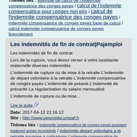
Thèmes liés :
exemple de calcul de l'indemnite
calcul de l'indemnite
compensatrice des conges payes
/
calcul de
compensatrice pour conges non pris
/
l'indemnite compensatrice des conges payes
/
indemnite compensatrice de conges payes base de calcul
/
calcul indemnite compensatrice de conges payes
licenciement
Les indemnités de fin de contrat|Pajemploi
Les indemnités de fin de contrat
Lors de la rupture, vous devez verser à votre assistante
maternelle diverses indemnités.
L'indemnité de rupture ou de mise à la retraite L'indemnité
de départ volontaire à la retraite L'indemnité compensatrice
de congés payés L'indemnité de préavis L'indemnité de
précarité La régularisation du salaire mensualisé
L'indemnité de rupture ou de mise...
Lire la suite
Date:
2017-04-12 21:16:12
Site :
http://www.pajemploi.urssaf.fr
Thèmes liés :
indemnite compensatrice de conges payes assistant
/
indemnite depart volontaire a la
maternel annee incomplete
retraite soumise a cotisations
/
indemnite compensatrice de