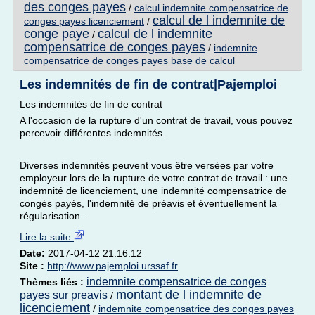
des conges payes
/
calcul indemnite compensatrice de
calcul de l indemnite de
conges payes licenciement
/
conge paye
calcul de l indemnite
/
compensatrice de conges payes
/
indemnite
compensatrice de conges payes base de calcul
Les indemnités de fin de contrat|Pajemploi
Les indemnités de fin de contrat
A l'occasion de la rupture d'un contrat de travail, vous pouvez
percevoir différentes indemnités.
Diverses indemnités peuvent vous être versées par votre
employeur lors de la rupture de votre contrat de travail : une
indemnité de licenciement, une indemnité compensatrice de
congés payés, l'indemnité de préavis et éventuellement la
régularisation...
Lire la suite
Date:
2017-04-12 21:16:12
Site :
http://www.pajemploi.urssaf.fr
indemnite compensatrice de conges
Thèmes liés :
montant de l indemnite de
payes sur preavis
/
licenciement
/
indemnite compensatrice des conges payes