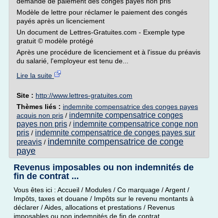
demande de paiement des congés payés non pris
Modèle de lettre pour réclamer le paiement des congés
payés après un licenciement
Un document de Lettres-Gratuites.com - Exemple type
gratuit © modèle protégé
Après une procédure de licenciement et à l'issue du préavis
du salarié, l'employeur est tenu de...
Lire la suite
Site :
http://www.lettres-gratuites.com
Thèmes liés :
indemnite compensatrice des conges payes
indemnite compensatrice conges
acquis non pris
/
payes non pris
indemnite compensatrice conge non
/
pris
indemnite compensatrice de conges payes sur
/
indemnite compensatrice de conge
preavis
/
paye
Revenus imposables ou non indemnités de
fin de contrat ...
Vous êtes ici : Accueil / Modules / Co marquage / Argent /
Impôts, taxes et douane / Impôts sur le revenu montants à
déclarer / Aides, allocations et prestations / Revenus
imposables ou non indemnités de fin de contrat