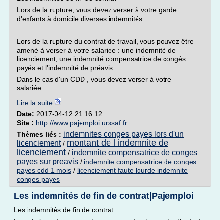
Lors de la rupture, vous devez verser à votre garde
d'enfants à domicile diverses indemnités.
Lors de la rupture du contrat de travail, vous pouvez être
amené à verser à votre salariée : une indemnité de
licenciement, une indemnité compensatrice de congés
payés et l'indemnité de préavis.
Dans le cas d'un CDD , vous devez verser à votre
salariée...
Lire la suite
Date:
2017-04-12 21:16:12
Site :
http://www.pajemploi.urssaf.fr
indemnites conges payes lors d'un
Thèmes liés :
montant de l indemnite de
licenciement
/
licenciement
indemnite compensatrice de conges
/
payes sur preavis
/
indemnite compensatrice de conges
payes cdd 1 mois
/
licenciement faute lourde indemnite
conges payes
Les indemnités de fin de contrat|Pajemploi
Les indemnités de fin de contrat