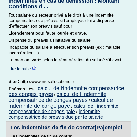
Indemnités en cas de démission : Montant,
Conditions d ...
Tout salarié du secteur privé a le droit à une indemnité
compensatrice de préavis si l'employeur lui a dispensé
d'effectuer son préavis sauf pour :
Licenciement pour faute lourde et grave.
Dispense du préavis à l'initiative du salarié.
Incapacité du salarié à effectuer son préavis (ex : maladie,
incarcération...)
Le montant varie selon la rémunération du salarié s'il avait...
Lire la suite
Site :
http://www.mesallocations.fr
calcul de l'indemnite compensatrice
Thèmes liés :
des conges payes
calcul de l indemnite
/
compensatrice de conges payes
calcul de l
/
indemnite de conge paye
calcul de l indemnite
/
compensatrice de conges paie
indemnite
/
compensatrice de preavis due par le salarie
Les indemnités de fin de contrat|Pajemploi
Les indemnités de fin de contrat