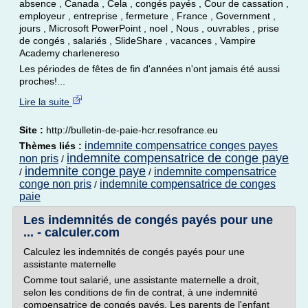
absence , Canada , Cela , congés payés , Cour de cassation ,
employeur , entreprise , fermeture , France , Government ,
jours , Microsoft PowerPoint , noel , Nous , ouvrables , prise
de congés , salariés , SlideShare , vacances , Vampire
Academy charlenereso
Les périodes de fêtes de fin d'années n'ont jamais été aussi
proches!...
Lire la suite
Site :
http://bulletin-de-paie-hcr.resofrance.eu
indemnite compensatrice conges payes
Thèmes liés :
indemnite compensatrice de conge paye
non pris
/
indemnite conge paye
indemnite compensatrice
/
/
conge non pris
indemnite compensatrice de conges
/
paie
Les indemnités de congés payés pour une
... - calculer.com
Calculez les indemnités de congés payés pour une
assistante maternelle
Comme tout salarié, une assistante maternelle a droit,
selon les conditions de fin de contrat, à une indemnité
compensatrice de congés payés. Les parents de l'enfant