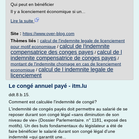
Qui peut en bénéficier
Il y a licenciement économique si un...
Lire la suite
Site :
https://www.over-blog.com
Thèmes liés :
calcul de l'indemnite legale de licenciement
calcul de l'indemnite
pour motif economique
/
compensatrice des conges payes
calcul de l
/
indemnite compensatrice de conges payes
/
montant de l'indemnite chomage en cas de licenciement
calcul de l indemnite legale de
economique
/
licenciement
Le congé annuel payé - itm.lu
ddt.8.b.15.
Comment est calculée l'indemnité de congé?
L'indemnité de congés payés doit permettre au salarié de se
reposer durant son congé légal «sans diminution de son
niveau de vie» (Dossier Parlementaire. n° 1181, exposé des
motifs). Un des buts fondamentaux du législateur a été de
faire bénéficier le salarié durant son congé légal d'une
indemnité «qui garantit une...