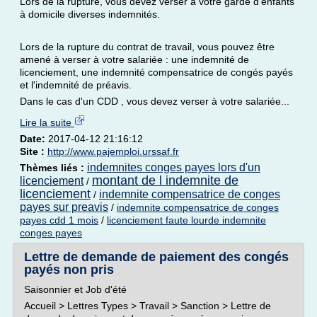
Lors de la rupture, vous devez verser à votre garde d'enfants
à domicile diverses indemnités.
Lors de la rupture du contrat de travail, vous pouvez être
amené à verser à votre salariée : une indemnité de
licenciement, une indemnité compensatrice de congés payés
et l'indemnité de préavis.
Dans le cas d'un CDD , vous devez verser à votre salariée...
Lire la suite
Date:
2017-04-12 21:16:12
Site :
http://www.pajemploi.urssaf.fr
indemnites conges payes lors d'un
Thèmes liés :
montant de l indemnite de
licenciement
/
licenciement
indemnite compensatrice de conges
/
payes sur preavis
/
indemnite compensatrice de conges
payes cdd 1 mois
/
licenciement faute lourde indemnite
conges payes
Lettre de demande de paiement des congés
payés non pris
Saisonnier et Job d'été
Accueil > Lettres Types > Travail > Sanction > Lettre de