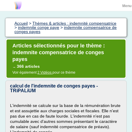
Menu
Accueil
>
Thèmes & articles : indemnité compensatrice
>
indemnite conge paye
>
indemnite compensatrice de
conges payes
Articles sélectionnés pour le thème :
indemnite compensatrice de conges
payes
366 articles
→
Voir également
2 Vidéos
pour ce thème
calcul de l'indemnite de conges payes -
TRiPALiUM
L'indemnité se calcule sur la base de la rémunération brute
et est assujettie aux charges sociales et fiscales. Elle n'est
pas due en cas de faute lourde. L'indemnité n'est pas
cumulable avec d'autres sommes présentant le caractère
de salaire (sauf indemnité compensatrice de préavis).