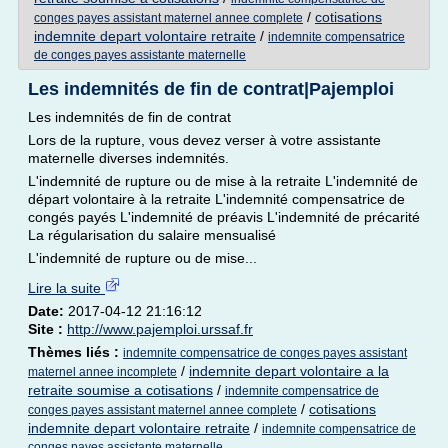
/
cotisations
conges payes assistant maternel annee complete
indemnite depart volontaire retraite
/
indemnite compensatrice
de conges payes assistante maternelle
Les indemnités de fin de contrat|Pajemploi
Les indemnités de fin de contrat
Lors de la rupture, vous devez verser à votre assistante
maternelle diverses indemnités.
L'indemnité de rupture ou de mise à la retraite L'indemnité de
départ volontaire à la retraite L'indemnité compensatrice de
congés payés L'indemnité de préavis L'indemnité de précarité
La régularisation du salaire mensualisé
L'indemnité de rupture ou de mise...
Lire la suite
Date:
2017-04-12 21:16:12
Site :
http://www.pajemploi.urssaf.fr
Thèmes liés :
indemnite compensatrice de conges payes assistant
/
indemnite depart volontaire a la
maternel annee incomplete
retraite soumise a cotisations
/
indemnite compensatrice de
/
cotisations
conges payes assistant maternel annee complete
indemnite depart volontaire retraite
/
indemnite compensatrice de
conges payes assistante maternelle