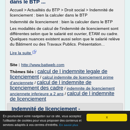
dans le BTP ...
Accueil > Actualités du BTP > Droit social > Indemnité de
licenciement : bien la calculer dans le BTP
Indemnité de licenciement : bien la calculer dans le BTP
Les modalités de calcul de l'indemnité de licenciement sont
différentes selon que le salarié est ouvrier, ETAM ou cadre.
Quelques nuances existent aussi selon que le salarié relève
du Bâtiment ou des Travaux Publics. Présentation...
Lire la suite
Site :
http://www.batiweb.com
calcul de l indemnite legale de
Thèmes liés :
licenciement
/
calcul indemnite de licenciement prime
calcul de l indemnite de
d'anciennete
/
licenciement des cadre
/
indemnite de licenciement
calcul de l indemnite
anciennete inferieure a 2 ans
/
de licenciement
Indemnité de licenciement -
professionnels | service-public.fr
En poursuivant votre navigation sur ce site, vous acceptez
X
l'utilisation de cookies pour vous proposer des contenus et
Tweeter - Nouvelle fenêtre
services adaptés à vos centres d'intérêts.
En savoir plus
Lors du licenciement du salarié, une indemnité doit lui