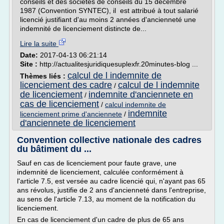
conseils et des sociétés de conseils du 15 décembre
1987 (Convention SYNTEC), il est attribué à tout salarié
licencié justifiant d'au moins 2 années d'ancienneté une
indemnité de licenciement distincte de...
Lire la suite
Date:
2017-04-13 06:21:14
Site :
http://actualitesjuridiquesuplexfr.20minutes-blog ...
calcul de l indemnite de
Thèmes liés :
licenciement des cadre
calcul de l indemnite
/
de licenciement
indemnite d'anciennete en
/
cas de licenciement
/
calcul indemnite de
indemnite
licenciement prime d'anciennete
/
d'anciennete de licenciement
Convention collective nationale des cadres
du bâtiment du ...
Sauf en cas de licenciement pour faute grave, une
indemnité de licenciement, calculée conformément à
l'article 7.5, est versée au cadre licencié qui, n'ayant pas 65
ans révolus, justifie de 2 ans d'ancienneté dans l'entreprise,
au sens de l'article 7.13, au moment de la notification du
licenciement.
En cas de licenciement d'un cadre de plus de 65 ans