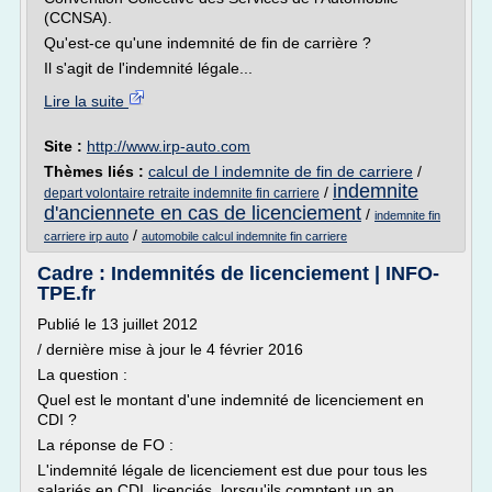
(CCNSA).
Qu'est-ce qu'une indemnité de fin de carrière ?
Il s'agit de l'indemnité légale...
Lire la suite
Site :
http://www.irp-auto.com
Thèmes liés :
calcul de l indemnite de fin de carriere
/
indemnite
/
depart volontaire retraite indemnite fin carriere
d'anciennete en cas de licenciement
/
indemnite fin
/
carriere irp auto
automobile calcul indemnite fin carriere
Cadre : Indemnités de licenciement | INFO-
TPE.fr
Publié le 13 juillet 2012
/ dernière mise à jour le 4 février 2016
La question :
Quel est le montant d'une indemnité de licenciement en
CDI ?
La réponse de FO :
L'indemnité légale de licenciement est due pour tous les
salariés en CDI, licenciés, lorsqu'ils comptent un an