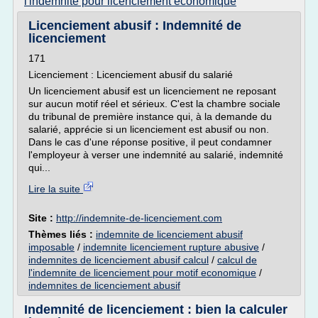
l'indemnite pour licenciement economique
Licenciement abusif : Indemnité de
licenciement
171
Licenciement : Licenciement abusif du salarié
Un licenciement abusif est un licenciement ne reposant
sur aucun motif réel et sérieux. C'est la chambre sociale
du tribunal de première instance qui, à la demande du
salarié, apprécie si un licenciement est abusif ou non.
Dans le cas d'une réponse positive, il peut condamner
l'employeur à verser une indemnité au salarié, indemnité
qui...
Lire la suite
Site :
http://indemnite-de-licenciement.com
Thèmes liés :
indemnite de licenciement abusif
imposable
/
indemnite licenciement rupture abusive
/
indemnites de licenciement abusif calcul
/
calcul de
l'indemnite de licenciement pour motif economique
/
indemnites de licenciement abusif
Indemnité de licenciement : bien la calculer