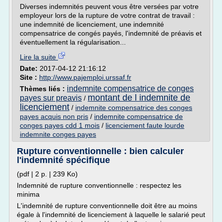
Diverses indemnités peuvent vous être versées par votre
employeur lors de la rupture de votre contrat de travail :
une indemnité de licenciement, une indemnité
compensatrice de congés payés, l'indemnité de préavis et
éventuellement la régularisation...
Lire la suite
Date:
2017-04-12 21:16:12
Site :
http://www.pajemploi.urssaf.fr
indemnite compensatrice de conges
Thèmes liés :
montant de l indemnite de
payes sur preavis
/
licenciement
/
indemnite compensatrice des conges
payes acquis non pris
/
indemnite compensatrice de
conges payes cdd 1 mois
/
licenciement faute lourde
indemnite conges payes
Rupture conventionnelle : bien calculer
l'indemnité spécifique
(pdf | 2 p. | 239 Ko)
Indemnité de rupture conventionnelle : respectez les
minima
L'indemnité de rupture conventionnelle doit être au moins
égale à l'indemnité de licenciement à laquelle le salarié peut