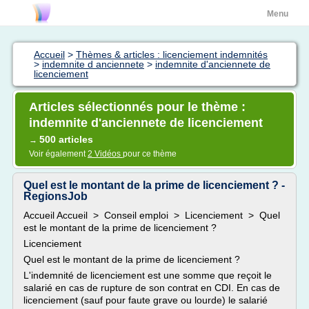
Menu
Accueil
>
Thèmes & articles : licenciement indemnités
>
indemnite d anciennete
>
indemnite d'anciennete de
licenciement
Articles sélectionnés pour le thème :
indemnite d'anciennete de licenciement
500 articles
→
Voir également
2 Vidéos
pour ce thème
Quel est le montant de la prime de licenciement ? -
RegionsJob
Accueil Accueil > Conseil emploi > Licenciement > Quel
est le montant de la prime de licenciement ?
Licenciement
Quel est le montant de la prime de licenciement ?
L'indemnité de licenciement est une somme que reçoit le
salarié en cas de rupture de son contrat en CDI. En cas de
licenciement (sauf pour faute grave ou lourde) le salarié