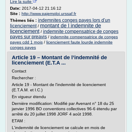
Lire la suite
Date:
2017-04-12 21:16:12
Site :
http://www.pajemploi.urssaf.fr
indemnites conges payes lors d'un
Thèmes liés :
montant de l indemnite de
licenciement
/
licenciement
indemnite compensatrice de conges
/
payes sur preavis
/
indemnite compensatrice de conges
payes cdd 1 mois
/
licenciement faute lourde indemnite
conges payes
Article 19 – Montant de l’indemnité de
licenciement (E.T.A ...
Contact
Rechercher :
Article 19 - Montant de l'indemnité de licenciement
(E.T.A.M. et I.C.)
En vigueur étendu
Dernière modification: Modifié par Avenant n° 18 du 25
janvier 1996 BO conventions collectives 96-6 étendu par
arrêté du 20 juillet 1998 JORF 4 août 1998.
ETAM :
L'indemnité de licenciement se calcule en mois de