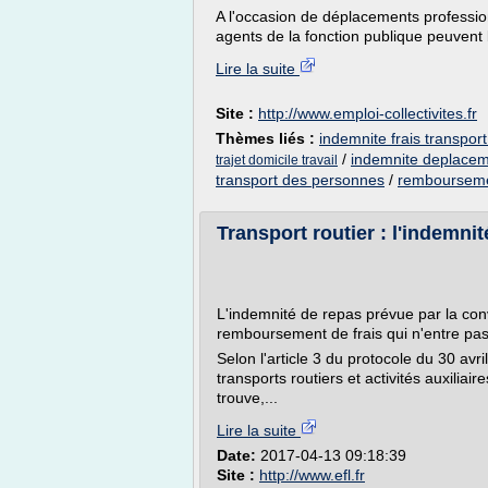
A l'occasion de déplacements professionn
agents de la fonction publique peuvent b
Lire la suite
Site :
http://www.emploi-collectivites.fr
Thèmes liés :
indemnite frais transport
/
indemnite deplaceme
trajet domicile travail
transport des personnes
/
remboursemen
Transport routier : l'indemnit
L'indemnité de repas prévue par la conv
remboursement de frais qui n'entre pas
Selon l'article 3 du protocole du 30 avr
transports routiers et activités auxiliai
trouve,...
Lire la suite
Date:
2017-04-13 09:18:39
Site :
http://www.efl.fr