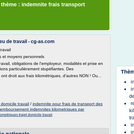
 thème : indemnite frais transport
ieu de travail - cg-as.com
travail
ifs et moyens personnels
travail, obligations de l'employeur, modalités et prise en
ions particulièrement stupéfiantes. Des
Thèm
s ont droit aux frais kilométriques, d'autres NON ! Ou...
i
i
d
r
 domicile travail
/
indemnite pour frais de transport des
remboursement indemnites kilometriques par
ki
etriques trajet domicile travail
tr
i
i