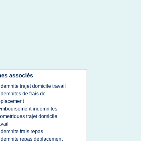
es associés
ndemnite trajet domicile travail
ndemnites de frais de
eplacement
emboursement indemnites
lometriques trajet domicile
avail
ndemnite frais repas
ndemnite repas deplacement