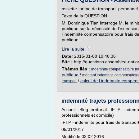
FICHE QUESTION - Assemblé
assiette. prime de transport. personne
Texte de la QUESTION :
M. Dominique Tian interroge M. le minis
publique sur la nécessité de l'extension
l'indemnité compensatoire pour frais de
publique...
Lire la suite
Date:
2015-01-08 19:40:36
Site :
http://questions.assemblee-nation
Thèmes liés :
indemnite compensatoire fra
publique
/
montant indemnite compensatoire 
/
calcul de l indemnite compens
transport
indemnité trajets professionn
Accueil - Blog territorial - IFTP - indem
professionnels et domicile)
IFTP - indemnité pour frais de transpor
05/01/2017
Modifié le 03.02.2016