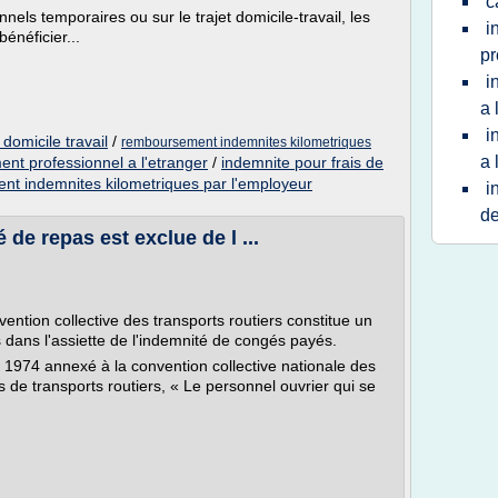
c
els temporaires ou sur le trajet domicile-travail, les
i
énéficier...
pr
i
a 
i
 domicile travail
/
remboursement indemnites kilometriques
a 
nt professionnel a l'etranger
/
indemnite pour frais de
t indemnites kilometriques par l'employeur
i
d
é de repas est exclue de l ...
ention collective des transports routiers constitue un
 dans l'assiette de l'indemnité de congés payés.
il 1974 annexé à la convention collective nationale des
res de transports routiers, « Le personnel ouvrier qui se