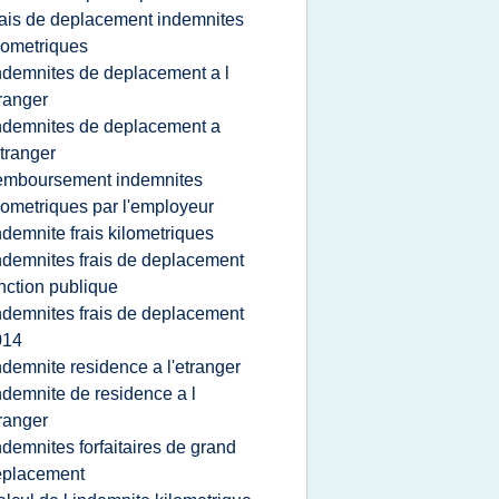
rais de deplacement indemnites
lometriques
ndemnites de deplacement a l
ranger
ndemnites de deplacement a
etranger
emboursement indemnites
lometriques par l'employeur
ndemnite frais kilometriques
ndemnites frais de deplacement
nction publique
ndemnites frais de deplacement
014
ndemnite residence a l'etranger
ndemnite de residence a l
ranger
ndemnites forfaitaires de grand
eplacement