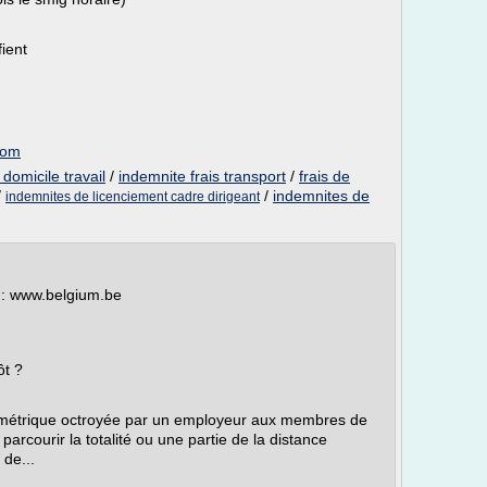
fient
.
com
 domicile travail
/
indemnite frais transport
/
frais de
/
/
indemnites de
indemnites de licenciement cadre dirigeant
s : www.belgium.be
ôt ?
lométrique octroyée par un employeur aux membres de
parcourir la totalité ou une partie de la distance
 de...