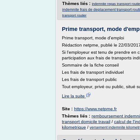
Thèmes liés :
indemnite repas transport routie
indemnite frais de deplacement transport rout
transport routier
Prime transport, mode d'emp
Prime transport, mode d'emploi
Rédaction netpme, publié le 22/03/201
Si l'employeur est tenu de prendre en ch
participation aux frais de transports indi
Sommaire de la fiche conseil
Les frais de transport individuel
Les frais de transport public
Tout employeur, privé ou public, situé sur 
Lire la suite
Site :
https://www.netpme.fr
Thèmes liés :
remboursement indemnit
transport domicile travail
/
calcul de l'i
kilometrique
/
versement indemnite kilomet