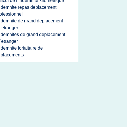
alcul de l indemnite kilometrique
ndemnite repas deplacement
ofessionnel
ndemnite de grand deplacement
l etranger
ndemnites de grand deplacement
l'etranger
ndemnite forfaitaire de
eplacements