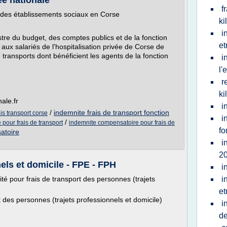
e nationale
f
l des établissements sociaux en Corse
ki
i
tre du budget, des comptes publics et de la fonction
et
 aux salariés de l'hospitalisation privée de Corse de
 transports dont bénéficient les agents de la fonction
i
l'
r
ki
ale.fr
i
/
indemnite frais de transport fonction
is transport corse
i
/
pour frais de transport
indemnite compensatoire pour frais de
fo
atoire
i
2
els et domicile - FPE - FPH
i
nité pour frais de transport des personnes (trajets
i
et
t des personnes (trajets professionnels et domicile)
i
d