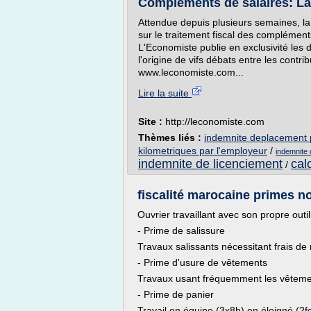
Compléments de salaires: La n
Attendue depuis plusieurs semaines, la 
sur le traitement fiscal des complément
L'Economiste publie en exclusivité les d
l'origine de vifs débats entre les contrib
www.leconomiste.com...
Lire la suite
Site :
http://leconomiste.com
Thèmes liés :
indemnite deplacement p
kilometriques par l'employeur
/
indemnite 
indemnite de licenciement
cal
/
fiscalité marocaine primes no
Ouvrier travaillant avec son propre outi
- Prime de salissure
Travaux salissants nécessitant frais de
- Prime d'usure de vêtements
Travaux usant fréquemment les vêteme
- Prime de panier
Travail en équipe (3x8h) en éloigné (2fo