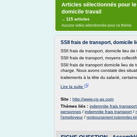
Articles sélectionnés pour le
domicile travail
115 articles
→
Aucune vidéo sélectionnée pour ce thème
SSII frais de transport, domicile l
SSII frais de transport, domicile lieu de 
SSII frais de transport, moyens collect
SSII frais de transport domicile lieu de 
charge. Nous avons constaté des situat
traitements à la tête du salarié, certain
Lire la suite
Site :
http://www.cg-as.com
Thèmes liés :
indemnite frais transport
personnes
/
indemnite frais transport
/
l'employeur
/
remboursement indemnites kilom