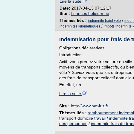
Lire la suite
Date:
2017-04-13 07:12:17
Site :
finances.belgium.be
Thèmes liés :
/
indemnite trajet velo
indem
/
indemnites kilometriques
impots indemnite 
Indemnisation pour frais de tra
Obligations déclaratives
Introduction
Actif, vous prenez votre voiture en vi
moyens de transports collectifs, ou bie
vélo ? Saviez-vous que les entreprises p
des frais de transport collectif domicile-
En effet, un...
Lire la suite
Site :
http://www.net-iris.fr
Thèmes liés :
remboursement indemnit
transport domicile travail
/
indemnite tra
des personnes
/
indemnite frais de tran