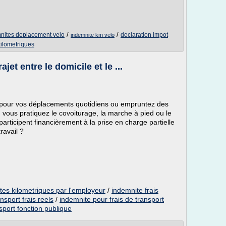
/
/
nites deplacement velo
declaration impot
indemnite km velo
kilometriques
jet entre le domicile et le ...
lle pour vos déplacements quotidiens ou empruntez des
n vous pratiquez le covoiturage, la marche à pied ou le
articipent financièrement à la prise en charge partielle
travail ?
es kilometriques par l'employeur
/
indemnite frais
nsport frais reels
/
indemnite pour frais de transport
sport fonction publique