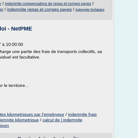
/
/
indemnite compensatrice de repas et conges payes
r
/
indemnite repas et conges payes
/
ier
indemnite forfaitaire
loi - NetPME
7 à 10:00:00
arge une partie des frais de transports collectifs, sa
viduel est facultative.
le territoire...
es kilometriques par l'employeur
/
indemnite frais
ndemnite kilometrique
/
calcul de l indemnite
riques